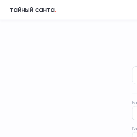
тайный санта
.
Ва
Ва